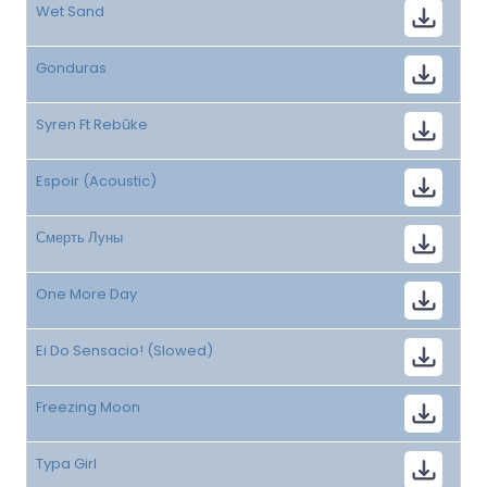
Wet Sand
Gonduras
Syren Ft Rebūke
Espoir (Acoustic)
Смерть Луны
One More Day
Ei Do Sensacio! (Slowed)
Freezing Moon
Typa Girl