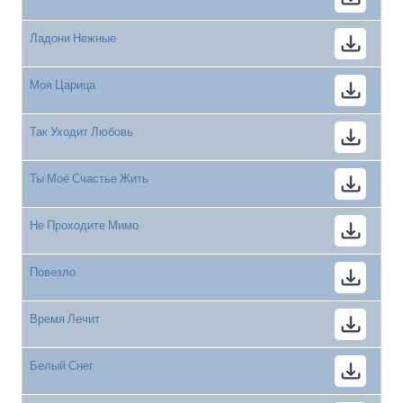
Ладони Нежные
Моя Царица
Так Уходит Любовь
Ты Моё Счастье Жить
Не Проходите Мимо
Повезло
Время Лечит
Белый Снег